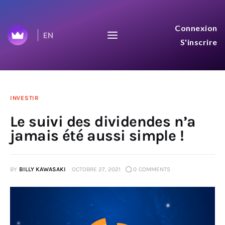
Journey to $100B :
Connexion
EN
Wealthica
S'inscrire
We share everything on our journey to
$100B aggregated net worth.
Accueil
INVESTIR
Le suivi des dividendes n’a
Top 50
jamais été aussi simple !
Mises à Jour
BY
BILLY KAWASAKI
OCTOBRE 27, 2021
0
COMMENTS