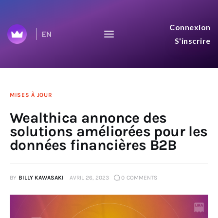
Journey to $100B :
Connexion
EN
Wealthica
S'inscrire
We share everything on our journey to
$100B aggregated net worth.
Accueil
MISES À JOUR
Wealthica annonce des
Top 50
solutions améliorées pour les
données financières B2B
Mises à Jour
BY
BILLY KAWASAKI
AVRIL 26, 2023
0
COMMENTS