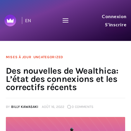
Journey to $100B :
Connexion
EN
Wealthica
S'inscrire
We share everything on our journey to
$100B aggregated net worth.
Accueil
MISES À JOUR
UNCATEGORIZED
Des nouvelles de Wealthica:
Top 50
L’état des connexions et les
correctifs récents
Mises à Jour
BY
BILLY KAWASAKI
AOÛT 16, 2022
0
COMMENTS