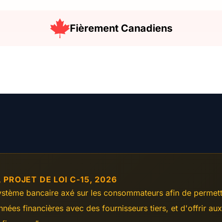
Fièrement Canadiens
ROJET DE LOI C-15, 2026
 système bancaire axé sur les consommateurs afin de permet
nnées financières avec des fournisseurs tiers, et d'offrir a