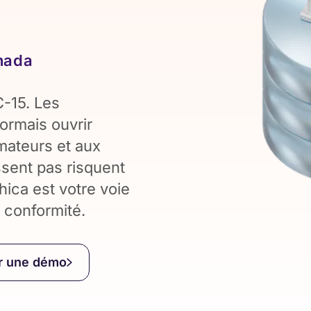
nada
C-15. Les
sormais ouvrir
ateurs et aux
ssent pas risquent
hica est votre voie
a conformité.
er une démo