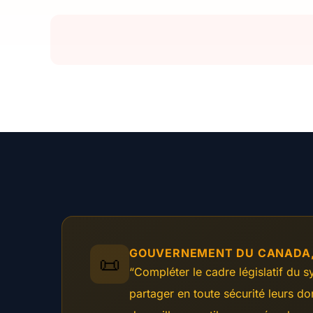
GOUVERNEMENT DU CANADA, P
📜
“Compléter le cadre législatif du
partager en toute sécurité leurs do