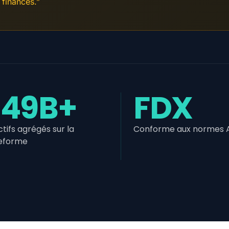
 finances.”
$49B+
FDX
ctifs agrégés sur la
Conforme aux normes 
eforme